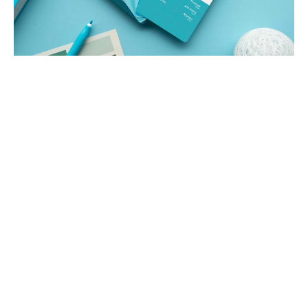
Phasellus velit venenatis finibus velit
Morbi nec accumsan sem dolor