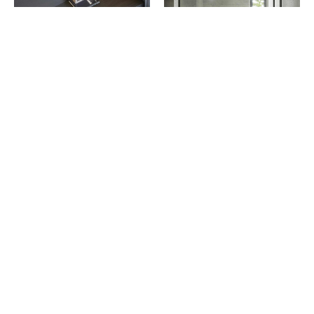
Our Approach
Morbi malesuada, felis eget aliquam hendrerit,
felis ex tincidunt mi, gravida facilisis leo nisi nec
tellus. Aenean lobortis blandit turpis, sed
sollicitudin metus auctor ac. Fusce lacinia interdum
metus. Pellentesque et quam nisi. Sed fringilla
gravida lorem, id rhoncus justo egestas sed.
Curabitur pharetra commodo enim, id cursus
neque dapibus sed. Curabitur pellentesque