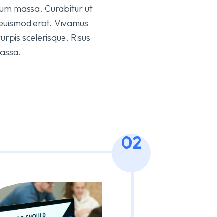
bulum massa. Curabitur ut
 euismod erat. Vivamus
pis scelerisque. Risus
massa.
02