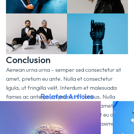
Conclusion
Aenean urna urna – semper sed consectetur sit
amet, pretium eu ante. Nulla et consectetur
ligula, ut fringilla velit. Interdum et malesuada
Related Articles
fames ac ante ipsum primis in faucibus. Nulla
sagittis vel ante sit amet tempor. In sit amet
neque non tellus interdum tincidunt eget eu odio.
Donec quis diam felis. Etiam id quam maximus,
tempus justo at posuere est!