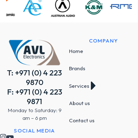
COMPANY
Home
Brands
T: +971 (0) 4 223
9870
Services
F: +971 (0) 4 223
9871
About us
Monday to Saturday: 9
am – 6 pm
Contact us
SOCIAL MEDIA