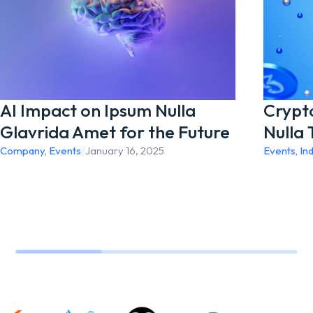
Visit Official Website
AI Impact on Ipsum Nulla
Crypt
Glavrida Amet for the Future
Nulla 
Company
,
Events
/
January 16, 2025
Events
,
In