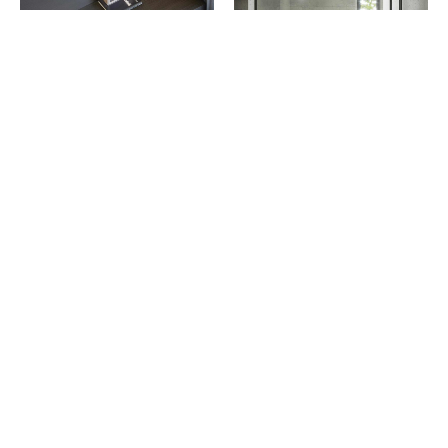
Our Approach
Morbi malesuada, felis eget aliquam hendrerit,
felis ex tincidunt mi, gravida facilisis leo nisi nec
tellus. Aenean lobortis blandit turpis, sed
sollicitudin metus auctor ac. Fusce lacinia interdum
metus. Pellentesque et quam nisi. Sed fringilla
gravida lorem, id rhoncus justo egestas sed.
Curabitur pharetra commodo enim, id cursus
neque dapibus sed. Curabitur pellentesque